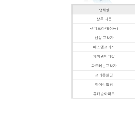
업체명
상록 타운
센터프라자(상동)
신성 프라자
에스엘프라자
제이원메디칼
파르테논프라자
프리존빌딩
하이런빌딩
휴캐슬아파트